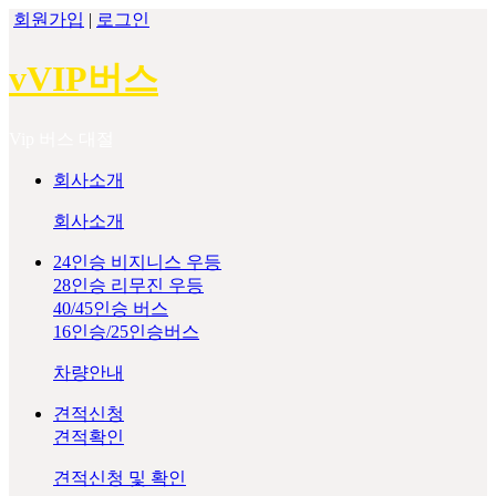
회원가입
|
로그인
vVIP버스
Vip 버스 대절
회사소개
회사소개
24인승 비지니스 우등
28인승 리무진 우등
40/45인승 버스
16인승/25인승버스
차량안내
견적신청
견적확인
견적신청 및 확인