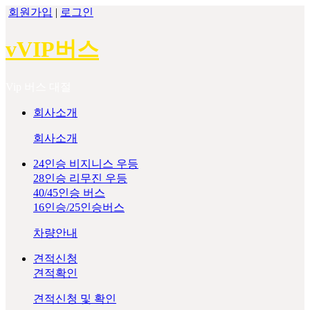
회원가입
|
로그인
vVIP버스
Vip 버스 대절
회사소개
회사소개
24인승 비지니스 우등
28인승 리무진 우등
40/45인승 버스
16인승/25인승버스
차량안내
견적신청
견적확인
견적신청 및 확인