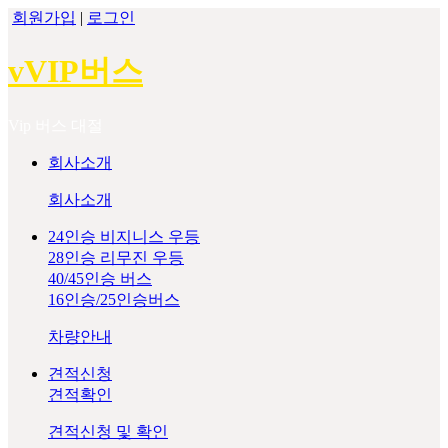
회원가입
|
로그인
vVIP버스
Vip 버스 대절
회사소개
회사소개
24인승 비지니스 우등
28인승 리무진 우등
40/45인승 버스
16인승/25인승버스
차량안내
견적신청
견적확인
견적신청 및 확인