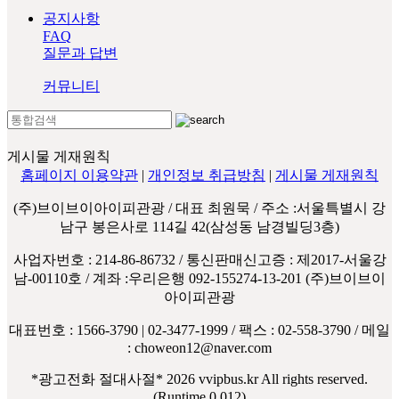
공지사항
FAQ
질문과 답변
커뮤니티
게시물 게재원칙
홈페이지 이용약관
|
개인정보 취급방침
|
게시물 게재원칙
(주)브이브이아이피관광 / 대표 최원묵 / 주소 :서울특별시 강
남구 봉은사로 114길 42(삼성동 남경빌딩3층)
사업자번호 : 214-86-86732 / 통신판매신고증 : 제2017-서울강
남-00110호 / 계좌 :우리은행 092-155274-13-201 (주)브이브이
아이피관광
대표번호 : 1566-3790 | 02-3477-1999 / 팩스 : 02-558-3790 / 메일
: choweon12@naver.com
*광고전화 절대사절*
2026 vvipbus.kr All rights reserved.
(Runtime 0.012)